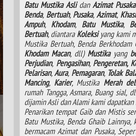
Batu
Mustika
Asli
dan
Azimat
Pusaka
Benda
,
Bertuah
,
Pusaka
,
Azimat
,
Khasi
Ampuh
,
Khodam
,
Batu Mustika
,
B
Bertuah
, diantara
Koleksi
yang kami m
Mustika Bertuah, Benda Berkhodam
Khodam
Macan
, dll)
Mustika
yang
b
Perjudian
,
Pengasihan
,
Pengeretan,
K
Pelarisan
,
Aura
,
Pemagaran
,
Tolak
Bal
Mancing
,
Karier
, Mustika
Merah del
rumah Tangga, Asmara, Buang sial, d
dijamin Asli dan Alami kami dapatkan 
Penarikan tempat Gaib dan Mistis ser
Batu Mustika, Benda Ghaib Lainnya,
bermacam Azimat dan Pusaka, Seperti