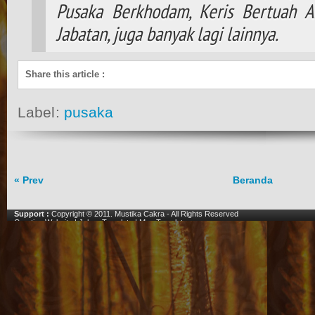
Pusaka Berkhodam, Keris Bertuah A
Jabatan, juga banyak lagi lainnya.
Share this article
:
Label:
pusaka
« Prev
Beranda
Support :
Copyright © 2011.
Mustika Cakra
- All Rights Reserved
Creating Website
|
Johny Template
|
Mas Template