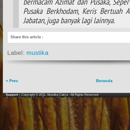
bermacam Azimat dan Pusaka, Seperti
Pusaka Berkhodam, Keris Bertuah A
Jabatan, juga banyak lagi lainnya.
Share this article
:
Label:
mustika
« Prev
Beranda
Support :
Copyright © 2011.
Mustika Cakra
- All Rights Reserved
Creating Website
|
Johny Template
|
Mas Template