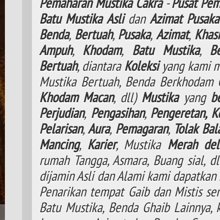
Pemaharan
Mustika
Cakra
-
Pusat
Pem
Batu
Mustika
Asli
dan
Azimat
Pusaka
Benda
,
Bertuah
,
Pusaka
,
Azimat
,
Khasi
Ampuh
,
Khodam
,
Batu Mustika
,
B
Bertuah
, diantara
Koleksi
yang kami m
Mustika Bertuah, Benda Berkhodam
Khodam
Macan
, dll)
Mustika
yang
b
Perjudian
,
Pengasihan
,
Pengeretan,
K
Pelarisan
,
Aura
,
Pemagaran
,
Tolak
Bal
Mancing
,
Karier
, Mustika
Merah del
rumah Tangga, Asmara, Buang sial, d
dijamin Asli dan Alami kami dapatkan 
Penarikan tempat Gaib dan Mistis ser
Batu Mustika, Benda Ghaib Lainnya,