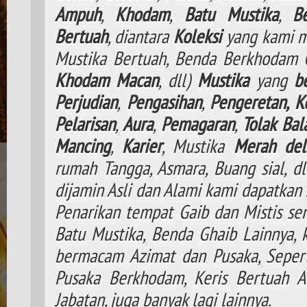
Ampuh
,
Khodam
,
Batu Mustika
,
B
Bertuah
, diantara
Koleksi
yang kami m
Mustika Bertuah, Benda Berkhodam
Khodam
Macan
, dll)
Mustika
yang
b
Perjudian
,
Pengasihan
,
Pengeretan,
K
Pelarisan
,
Aura
,
Pemagaran
,
Tolak
Bal
Mancing
,
Karier
, Mustika
Merah del
rumah Tangga, Asmara, Buang sial, d
dijamin Asli dan Alami kami dapatkan 
Penarikan tempat Gaib dan Mistis ser
Batu Mustika, Benda Ghaib Lainnya,
bermacam Azimat dan Pusaka, Seperti
Pusaka Berkhodam, Keris Bertuah A
Jabatan, juga banyak lagi lainnya.