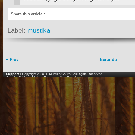
Share this article
:
Label:
mustika
« Prev
Beranda
Support :
Copyright © 2011.
Mustika Cakra
- All Rights Reserved
Creating Website
|
Johny Template
|
Mas Template