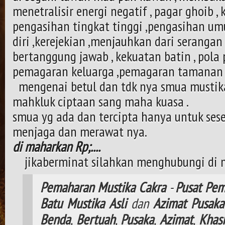
menetralisir energi negatif , pagar ghoib ,
pengasihan tingkat tinggi ,pengasihan um
diri ,kerejekian ,menjauhkan dari serangan
bertanggung jawab , kekuatan batin , pola pi
pemagaran keluarga ,pemagaran tamanan 
mengenai betul dan tdk nya smua mustika 
mahkluk ciptaan sang maha kuasa .
smua yg ada dan tercipta hanya untuk ses
menjaga dan merawat nya.
di maharkan Rp;....
jikaberminat silahkan menghubungi di 
Pemaharan
Mustika
Cakra
-
Pusat
Pem
Batu
Mustika
Asli
dan
Azimat
Pusaka
Benda
,
Bertuah
,
Pusaka
,
Azimat
,
Khasi