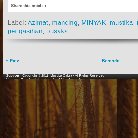
Share this article
:
Label:
Azimat
,
mancing
,
MINYAK
,
mustika
,
pengasihan
,
pusaka
« Prev
Beranda
Support :
Copyright © 2011.
Mustika Cakra
- All Rights Reserved
Creating Website
|
Johny Template
|
Mas Template