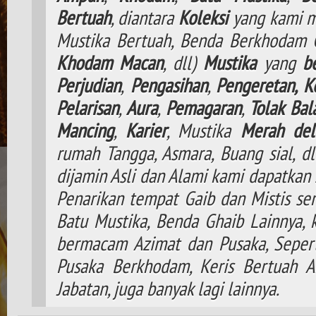
Bertuah
, diantara
Koleksi
yang kami m
Mustika Bertuah, Benda Berkhodam
Khodam
Macan
, dll)
Mustika
yang
b
Perjudian
,
Pengasihan
,
Pengeretan,
K
Pelarisan
,
Aura
,
Pemagaran
,
Tolak
Bal
Mancing
,
Karier
, Mustika
Merah del
rumah Tangga, Asmara, Buang sial, d
dijamin Asli dan Alami kami dapatkan 
Penarikan tempat Gaib dan Mistis ser
Batu Mustika, Benda Ghaib Lainnya,
bermacam Azimat dan Pusaka, Seperti
Pusaka Berkhodam, Keris Bertuah A
Jabatan, juga banyak lagi lainnya.