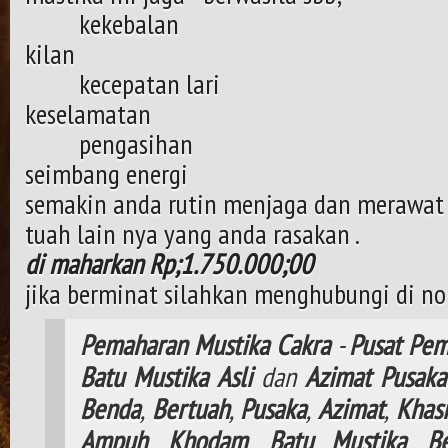
kekebalan 
kilan
kecepatan 
keselamatan
pengasihan
seimbang energi
semakin anda rutin menjaga dan merawat
tuah lain nya yang anda rasakan .
di maharkan Rp;
1.750.000;00
jika berminat silahkan menghubungi di no
Pemaharan
Mustika
Cakra
-
Pusat
Pem
Batu
Mustika
Asli
dan
Azimat
Pusaka
Benda
,
Bertuah
,
Pusaka
,
Azimat
,
Khasi
Ampuh
,
Khodam
,
Batu Mustika
,
B