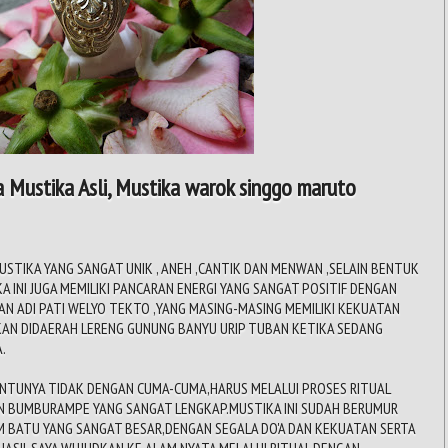
 Mustika Asli, Mustika warok singgo maruto
USTIKA YANG SANGAT UNIK , ANEH ,CANTIK DAN MENWAN ,SELAIN BENTUK
 INI JUGA MEMILIKI PANCARAN ENERGI YANG SANGAT POSITIF DENGAN
N ADI PATI WELYO TEKTO ,YANG MASING-MASING MEMILIKI KEKUATAN
UKAN DIDAERAH LERENG GUNUNG BANYU URIP TUBAN KETIKA SEDANG
.
TENTUNYA TIDAK DENGAN CUMA-CUMA,HARUS MELALUI PROSES RITUAL
N BUMBURAMPE YANG SANGAT LENGKAP.MUSTIKA INI SUDAH BERUMUR
 BATU YANG SANGAT BESAR,DENGAN SEGALA DO'A DAN KEKUATAN SERTA
ERHASIL SAYA WUJUDKAN KE ALAM NYATA MELALUI RITUAL DENGAN