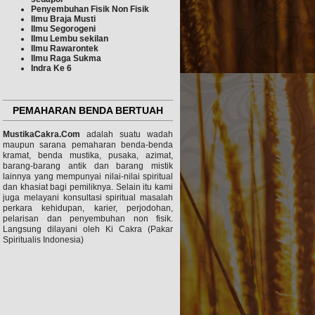
Penyembuhan Fisik Non
Fisik
Ilmu Braja Musti
Ilmu Segorogeni
Ilmu Lembu sekilan
Ilmu
Rawarontek
Ilmu Raga Sukma
Indra Ke 6
PEMAHARAN BENDA BERTUAH
MustikaCakra.Com
adalah suatu wadah
maupun sarana pemaharan benda-benda
kramat, benda mustika, pusaka, azimat,
barang-barang antik dan barang mistik
lainnya yang mempunyai nilai-nilai spiritual
dan khasiat bagi pemiliknya. Selain itu kami
juga melayani konsultasi spiritual masalah
perkara kehidupan, karier, perjodohan,
pelarisan dan penyembuhan non fisik.
Langsung dilayani oleh Ki Cakra (Pakar
Spiritualis Indonesia)