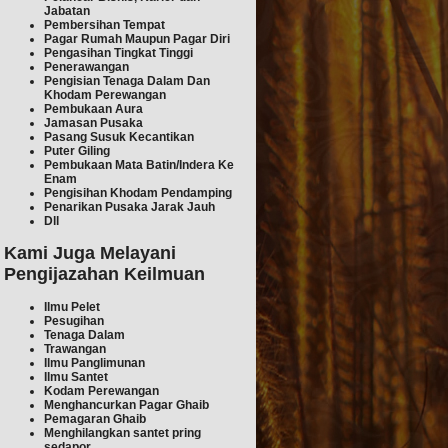
Jabatan
Pembersihan Tempat
Pagar Rumah Maupun Pagar Diri
Pengasihan Tingkat Tinggi
Penerawangan
Pengisian Tenaga Dalam Dan
Khodam Perewangan
Pembukaan Aura
Jamasan Pusaka
Pasang Susuk Kecantikan
Puter Giling
Pembukaan Mata Batin/Indera Ke
Enam
Pengisihan Khodam Pendamping
Penarikan Pusaka Jarak Jauh
Dll
Kami Juga Melayani
Pengijazahan Keilmuan
Ilmu Pelet
Pesugihan
Tenaga Dalam
Trawangan
Ilmu Pan
glimunan
Ilmu Sant
et
Kodam Perewangan
Menghancurkan Pagar Ghaib
Pemagaran Gh
aib
Menghilangkan san
tet pring
sedapor