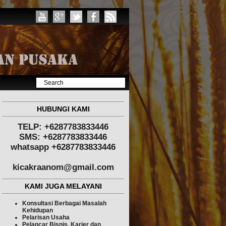
HUBUNGI KAMI
TELP: +6287783833446
SMS: +6287783833446
whatsapp +6287783833446
kicakraanom@gmail.com
KAMI JUGA MELAYANI
Konsultasi Berbagai Masalah
Kehidupan
Pelarisan Usaha
Pelancar Bisnis, Karier dan