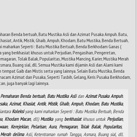
haran Benda bertuah, Batu Mustika Asli dan Azimat Pusaka Ampuh. Batu,
Khasiat, Antik, Mistik, Ghaib, Ampuh, Khodam, Batu Mustika, Benda Bertuah,
mi maharkan Seperti : Batu Mustika Bertuah, Benda Berkhodam Ganas (
yang berkhasiat khusus untuk Perjudian, Pengasihan, Pengeretan,
emagaran, Tolak Balak, Popularitas, Mustika Mancing, Karier, Mustika Merah
mara, Buang sial, dll. Semua Mustika kami dijamin Asli dan Alami kami
n tempat Gaib dan Mistis serta yang lainnya. Selain Batu Mustika, Benda
macam Azimat dan Pusaka, Seperti Tasbih, Gelang, Keris Pusaka Berkhodam,
an, juga banyak lagi lainnya.
Pemaharan
Benda
bertuah
,
Batu
Mustika
Asli
dan
Azimat
Pusaka
Ampuh
.
saka
,
Azimat
,
Khasiat
,
Antik
,
Mistik
,
Ghaib
,
Ampuh
,
Khodam
,
Batu Mustika
,
diantara
Koleksi
yang kami maharkan Seperti : Batu Mustika Bertuah, Benda
ga
,
Khodam
Macan
, dll)
Mustika
yang
berkhasiat
khusus untuk
Perjudian
,
waan
,
Kerejekian
,
Pelarisan
,
Aura
,
Pemagaran
,
Tolak
Balak
,
Popularitas
,
a
Merah delima
Asli, Ketentraman rumah Tangga, Asmara, Buang sial, dll.