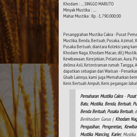
Khodam : ....SINGGO MARUTO
Minyak Mustika : ....
Mahar Mustika : Rp. -1.790.000;00
Pesanggrahan Mustika Cakra - Pusat Pema
Mustika, Benda, Bertuah, Pusaka, Azimat, 
Pusaka Bertuah, diantara Koleksi yang ka
Khodam Naga, Khodam Macan, dll) Mustika 
Kewibawaan, Kerejekian, Pelarisan, Aura, P
delima Asli, Ketentraman rumah Tangga, As
dapatkan sebagian dari Warisan - Penarika
Ghaib Lainnya, kami juga Memaharkan ber
Keris Bertuah Ampuh, Keris pegangan Jabat
Pemaharan
Mustika
Cakra
-
Pusat
Batu
,
Mustika
,
Benda
,
Bertuah
,
Pu
Benda Bertuah
,
Pusaka Bertuah
, 
Berkhodam Ganas (
Khodam
Na
Pengasihan
,
Pengeretan,
Kewiba
Mustika
Mancing
,
Karier
, Mustik