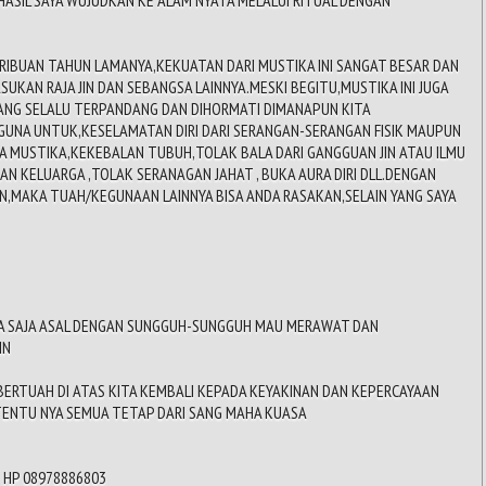
RIBUAN TAHUN LAMANYA,KEKUATAN DARI MUSTIKA INI SANGAT BESAR DAN
KAN RAJA JIN DAN SEBANGSA LAINNYA.MESKI BEGITU,MUSTIKA INI JUGA
ANG SELALU TERPANDANG DAN DIHORMATI DIMANAPUN KITA
ERGUNA UNTUK,KESELAMATAN DIRI DARI SERANGAN-SERANGAN FISIK MAUPUN
DA MUSTIKA,KEKEBALAN TUBUH,TOLAK BALA DARI GANGGUAN JIN ATAU ILMU
AN KELUARGA ,TOLAK SERANAGAN JAHAT , BUKA AURA DIRI DLL.DENGAN
N,MAKA TUAH/KEGUNAAN LAINNYA BISA ANDA RASAKAN,SELAIN YANG SAYA
APA SAJA ASAL DENGAN SUNGGUH-SUNGGUH MAU MERAWAT DAN
IN
BERTUAH DI ATAS KITA KEMBALI KEPADA KEYAKINAN DAN KEPERCAYAAN
,TENTU NYA SEMUA TETAP DARI SANG MAHA KUASA
O HP 08978886803