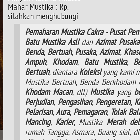
Mahar Mustika : Rp.
silahkan menghubungi
Pemaharan
Mustika
Cakra
-
Pusat
Pem
Batu
Mustika
Asli
dan
Azimat
Pusaka
Benda
,
Bertuah
,
Pusaka
,
Azimat
,
Khasi
Ampuh
,
Khodam
,
Batu Mustika
,
B
Bertuah
, diantara
Koleksi
yang kami m
Mustika Bertuah, Benda Berkhodam
Khodam
Macan
, dll)
Mustika
yang
b
Perjudian
,
Pengasihan
,
Pengeretan,
K
Pelarisan
,
Aura
,
Pemagaran
,
Tolak
Bal
Mancing
,
Karier
, Mustika
Merah del
rumah Tangga, Asmara, Buang sial, d