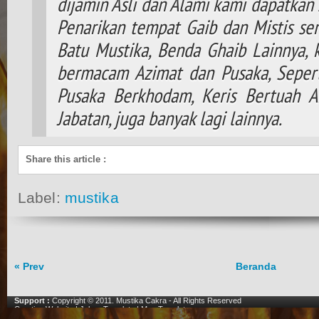
dijamin Asli dan Alami kami dapatkan 
Penarikan tempat Gaib dan Mistis ser
Batu Mustika, Benda Ghaib Lainnya,
bermacam Azimat dan Pusaka, Seperti
Pusaka Berkhodam, Keris Bertuah A
Jabatan, juga banyak lagi lainnya.
Share this article
:
Label:
mustika
« Prev
Beranda
Support :
Copyright © 2011.
Mustika Cakra
- All Rights Reserved
Creating Website
|
Johny Template
|
Mas Template