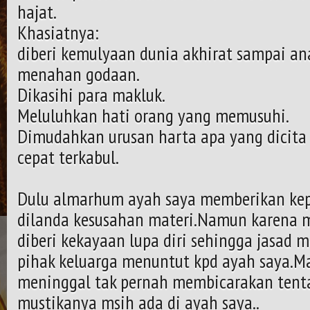
hajat.
Khasiatnya:
diberi kemulyaan dunia akhirat sampai ana
menahan godaan.
Dikasihi para makluk.
Meluluhkan hati orang yang memusuhi.
Dimudahkan urusan harta apa yang dicita 
cepat terkabul.
Dulu almarhum ayah saya memberikan ke
dilanda kesusahan materi.Namun karena 
diberi kekayaan lupa diri sehingga jasad 
pihak keluarga menuntut kpd ayah saya.Ma
meninggal tak pernah membicarakan tenta
mustikanya msih ada di ayah saya..