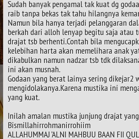
Sudah banyak pengamal tak kuat dg goda
raib tanpa bekas tak tahu hilangnya kema
Namun bila hanya terjadi pelanggaran da
berkah dari alloh lenyap begitu saja atau 
drajat tsb berhenti.Contah bila mengucapka
kelebihan harta akan memelihara anak yat
dikabulkan namun nadzar tsb tdk dilaksan
ini akan musnah.
Godaan yang berat lainya sering dikejar2 
mengidolakanya.Karena mustika ini meng
yang kuat.
Inilah amalan mustika junjung drajat yan
Bismillahirrohmanirrohiim
ALLAHUMMAJ ’ALNI MAHBUU BAAN FII QU