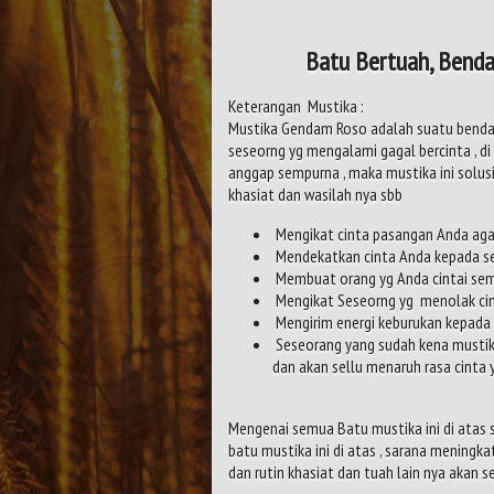
Batu Bertuah, Benda
Keterangan Mustika :
Mustika Gendam Roso adalah suatu benda m
seseorng yg mengalami gagal bercinta , di 
anggap sempurna , maka mustika ini solusi
khasiat dan wasilah nya sbb
Mengikat cinta pasangan Anda agar
Mendekatkan cinta Anda kepada se
Membuat orang yg Anda cintai sema
Mengikat Seseorng yg menolak cin
Mengirim energi keburukan kepada s
Seseorang yang sudah kena mustika
dan akan sellu menaruh rasa cint
Mengenai semua Batu mustika ini di atas
batu mustika ini di atas , sarana meningk
dan rutin khasiat dan tuah lain nya akan s