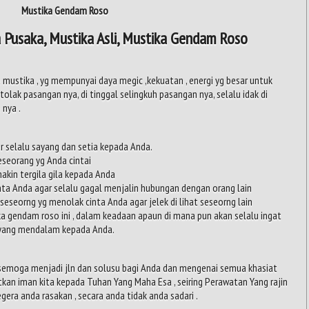
Mustika Gendam Roso
 Pusaka, Mustika Asli, Mustika Gendam Roso
ustika , yg mempunyai daya megic ,kekuatan , energi yg besar untuk
tolak pasangan nya, di tinggal selingkuh pasangan nya, selalu idak di
 nya .
 selalu sayang dan setia kepada Anda.
seorang yg Anda cintai
kin tergila gila kepada Anda
ta Anda agar selalu gagal menjalin hubungan dengan orang lain
eseorng yg menolak cinta Anda agar jelek di lihat seseorng lain
 gendam roso ini , dalam keadaan apaun di mana pun akan selalu ingat
a yang mendalam kepada Anda.
 semoga menjadi jln dan solusu bagi Anda dan mengenai semua khasiat
atkan iman kita kepada Tuhan Yang Maha Esa , seiring Perawatan Yang rajin
egera anda rasakan , secara anda tidak anda sadari .