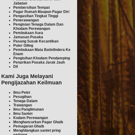
Jabatan
Pembersihan Tempat
Pagar Rumah Maupun Pagar Diri
Pengasihan Tingkat Tinggi
Penerawangan
Pengisian Tenaga Dalam Dan
Khodam Perewangan
Pembukaan Aura
Jamasan Pusaka
Pasang Susuk Kecantikan
Puter Giling
Pembukaan Mata Batin/Indera Ke
Enam
Pengisihan Khodam Pendamping
Penarikan Pusaka Jarak Jauh
Dll
Kami Juga Melayani
Pengijazahan Keilmuan
Ilmu Pelet
Pesugihan
Tenaga Dalam
Trawangan
Ilmu Pan
glimunan
Ilmu Sant
et
Kodam Perewangan
Menghancurkan Pagar Ghaib
Pemagaran Gh
aib
Menghilangkan san
tet pring
sedapor