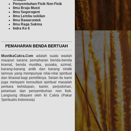
Penyembuhan Fisik Non
Fisik
Ilmu Braja Musti
Ilmu Segorogeni
Ilmu Lembu sekilan
Ilmu
Rawarontek
Ilmu Raga Sukma
Indra Ke 6
PEMAHARAN BENDA BERTUAH
MustikaCakra.Com
adalah suatu wadah
maupun sarana pemaharan benda-benda
kramat, benda mustika, pusaka, azimat,
barang-barang antik dan barang mistik
lainnya yang mempunyai nilai-nilai spiritual
dan khasiat bagi pemiliknya. Selain itu kami
juga melayani konsultasi spiritual masalah
perkara kehidupan, karier, perjodohan,
pelarisan dan penyembuhan non fisik.
Langsung dilayani oleh Ki Cakra (Pakar
Spiritualis Indonesia)