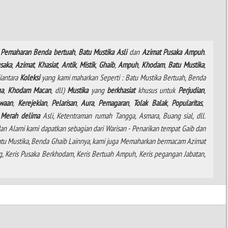
Pemaharan
Benda
bertuah
,
Batu
Mustika
Asli
dan
Azimat
Pusaka
Ampuh
.
saka
,
Azimat
,
Khasiat
,
Antik
,
Mistik
,
Ghaib
,
Ampuh
,
Khodam
,
Batu Mustika
,
diantara
Koleksi
yang kami maharkan Seperti : Batu Mustika Bertuah, Benda
ga
,
Khodam
Macan
, dll)
Mustika
yang
berkhasiat
khusus untuk
Perjudian
,
waan
,
Kerejekian
,
Pelarisan
,
Aura
,
Pemagaran
,
Tolak
Balak
,
Popularitas
,
a
Merah delima
Asli, Ketentraman rumah Tangga, Asmara, Buang sial, dll.
an Alami kami dapatkan sebagian dari Warisan - Penarikan tempat Gaib dan
 Batu Mustika, Benda Ghaib Lainnya, kami juga Memaharkan bermacam Azimat
ng, Keris Pusaka Berkhodam, Keris Bertuah Ampuh, Keris pegangan Jabatan,