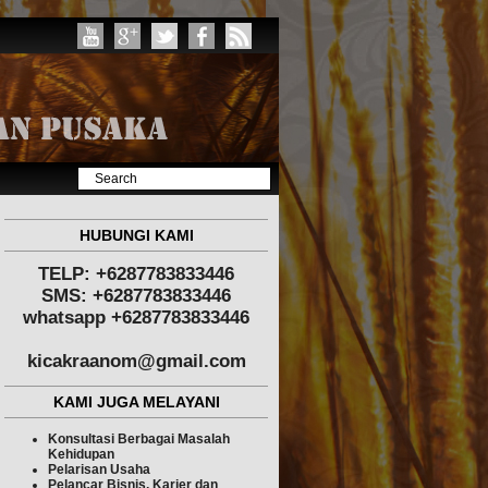
HUBUNGI KAMI
TELP: +6287783833446
SMS: +6287783833446
whatsapp +6287783833446
kicakraanom@gmail.com
KAMI JUGA MELAYANI
Konsultasi Berbagai Masalah
Kehidupan
Pelarisan Usaha
Pelancar Bisnis, Karier dan