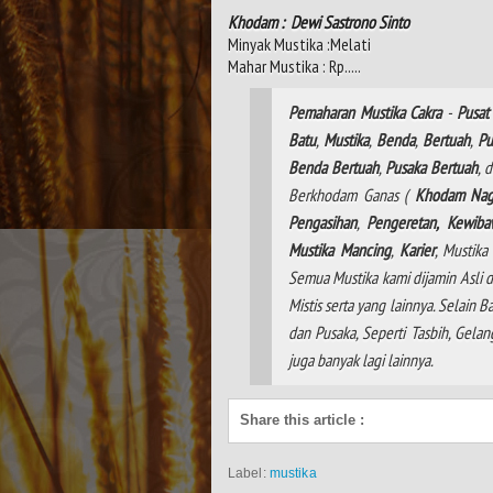
Khodam : Dewi Sastrono Sinto
Minyak Mustika :Melati
Mahar Mustika : Rp.....
Pemaharan
Mustika
Cakra
-
Pusat
Batu
,
Mustika
,
Benda
,
Bertuah
,
Pu
Benda Bertuah
,
Pusaka Bertuah
, 
Berkhodam Ganas (
Khodam
Na
Pengasihan
,
Pengeretan,
Kewiba
Mustika
Mancing
,
Karier
, Mustik
Semua Mustika kami dijamin Asli d
Mistis serta yang lainnya. Selain
dan Pusaka, Seperti Tasbih, Gela
juga banyak lagi lainnya.
Share this article
:
Label:
mustika