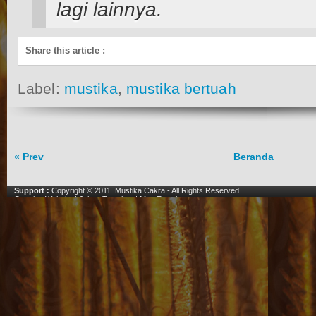
lagi lainnya.
Share this article
:
Label:
mustika
,
mustika bertuah
« Prev
Beranda
Support :
Copyright © 2011.
Mustika Cakra
- All Rights Reserved
Creating Website
|
Johny Template
|
Mas Template