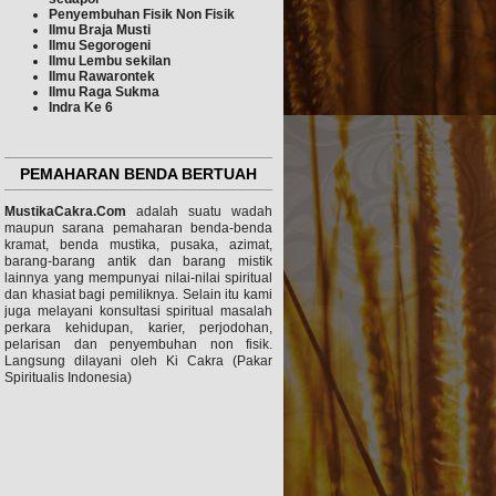
Penyembuhan Fisik Non
Fisik
Ilmu Braja Musti
Ilmu Segorogeni
Ilmu Lembu sekilan
Ilmu
Rawarontek
Ilmu Raga Sukma
Indra Ke 6
PEMAHARAN BENDA BERTUAH
MustikaCakra.Com
adalah suatu wadah
maupun sarana pemaharan benda-benda
kramat, benda mustika, pusaka, azimat,
barang-barang antik dan barang mistik
lainnya yang mempunyai nilai-nilai spiritual
dan khasiat bagi pemiliknya. Selain itu kami
juga melayani konsultasi spiritual masalah
perkara kehidupan, karier, perjodohan,
pelarisan dan penyembuhan non fisik.
Langsung dilayani oleh Ki Cakra (Pakar
Spiritualis Indonesia)