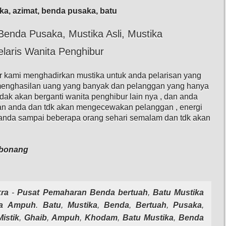
ka, azimat, benda pusaka, batu
Benda Pusaka, Mustika Asli, Mustika
elaris Wanita Penghibur
r kami menghadirkan mustika untuk anda pelarisan yang
n menghasilan uang yang banyak dan pelanggan yang hanya
dak akan berganti wanita penghibur lain nya , dan anda
n anda dan tdk akan mengecewakan pelanggan , energi
i anda sampai beberapa orang sehari semalam dan tdk akan
 bonang
ra
-
Pusat
Pemaharan
Benda
bertuah
,
Batu
Mustika
a
Ampuh
.
Batu
,
Mustika
,
Benda
,
Bertuah
,
Pusaka
,
Mistik
,
Ghaib
,
Ampuh
,
Khodam
,
Batu Mustika
,
Benda