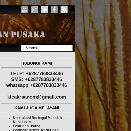
HUBUNGI KAMI
TELP: +6287783833446
SMS: +6287783833446
whatsapp +6287783833446
kicakraanom@gmail.com
KAMI JUGA MELAYANI
Konsultasi Berbagai Masalah
Kehidupan
Pelarisan Usaha
Pelancar Bisnis, Karier dan