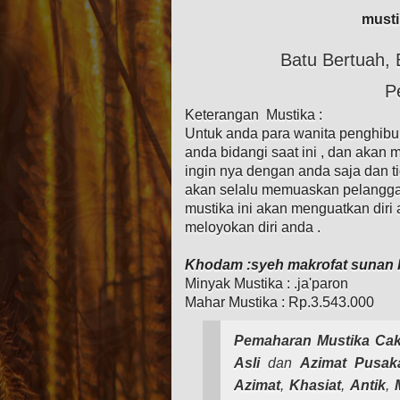
musti
Batu Bertuah, 
P
Keterangan Mustika :
Untuk anda para wanita penghibu
anda bidangi saat ini , dan aka
ingin nya dengan anda saja dan ti
akan selalu memuaskan pelangga
mustika ini akan menguatkan dir
meloyokan diri anda .
Khodam :syeh makrofat sunan
Minyak Mustika : .ja'paron
Mahar Mustika : Rp.
3
.543.000
Pemaharan
Mustika
Cak
Asli
dan
Azimat
Pusak
Azimat
,
Khasiat
,
Antik
,