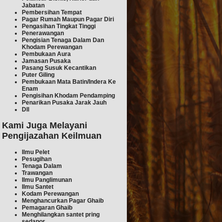
Jabatan
Pembersihan Tempat
Pagar Rumah Maupun Pagar Diri
Pengasihan Tingkat Tinggi
Penerawangan
Pengisian Tenaga Dalam Dan
Khodam Perewangan
Pembukaan Aura
Jamasan Pusaka
Pasang Susuk Kecantikan
Puter Giling
Pembukaan Mata Batin/Indera Ke
Enam
Pengisihan Khodam Pendamping
Penarikan Pusaka Jarak Jauh
Dll
Kami Juga Melayani
Pengijazahan Keilmuan
Ilmu Pelet
Pesugihan
Tenaga Dalam
Trawangan
Ilmu Pan
glimunan
Ilmu Sant
et
Kodam Perewangan
Menghancurkan Pagar Ghaib
Pemagaran Gh
aib
Menghilangkan san
tet pring
sedapor