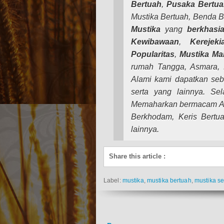
Bertuah
,
Pusaka Bertu
Mustika Bertuah, Benda 
Mustika
yang
berkhasia
Kewibawaan
,
Kerejeki
Popularitas
,
Mustika
Ma
rumah Tangga, Asmara, B
Alami kami dapatkan seb
serta yang lainnya. Se
Memaharkan bermacam Azi
Berkhodam, Keris Bertu
lainnya.
Share this article
:
Label:
mustika
,
mustika bertuah
,
mustika s