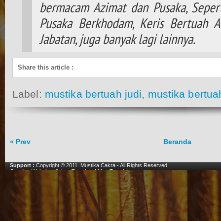
bermacam Azimat dan Pusaka, Seperti
Pusaka Berkhodam, Keris Bertuah A
Jabatan, juga banyak lagi lainnya.
Share this article
:
Label:
mustika bertuah judi
,
mustika bertua
« Prev
Beranda
Support :
Copyright © 2011.
Mustika Cakra
- All Rights Reserved
Creating Website
|
Johny Template
|
Mas Template