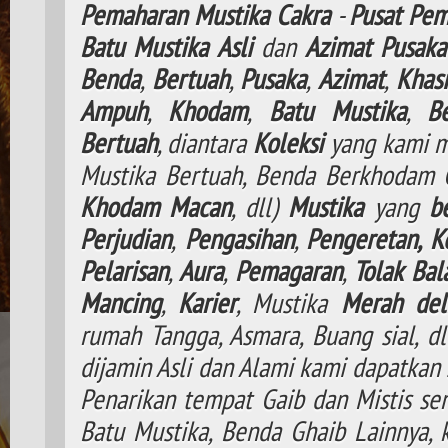
Pemaharan
Mustika
Cakra
-
Pusat
Pem
Batu
Mustika
Asli
dan
Azimat
Pusaka
Benda
,
Bertuah
,
Pusaka
,
Azimat
,
Khasi
Ampuh
,
Khodam
,
Batu Mustika
,
B
Bertuah
, diantara
Koleksi
yang kami m
Mustika Bertuah, Benda Berkhodam
Khodam
Macan
, dll)
Mustika
yang
b
Perjudian
,
Pengasihan
,
Pengeretan,
K
Pelarisan
,
Aura
,
Pemagaran
,
Tolak
Bal
Mancing
,
Karier
, Mustika
Merah del
rumah Tangga, Asmara, Buang sial, d
dijamin Asli dan Alami kami dapatkan 
Penarikan tempat Gaib dan Mistis ser
Batu Mustika, Benda Ghaib Lainnya,