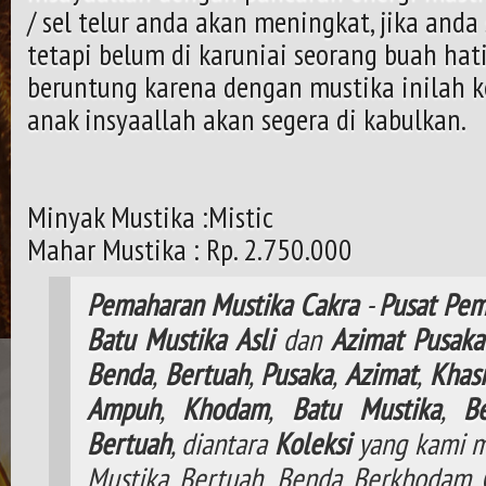
/ sel telur anda akan meningkat, jika and
tetapi belum di karuniai seorang buah ha
beruntung karena dengan mustika inilah
anak insyaallah akan segera di kabulkan.
Minyak Mustika :Mistic
Mahar Mustika : Rp. 2.750.000
Pemaharan
Mustika
Cakra
-
Pusat
Pem
Batu
Mustika
Asli
dan
Azimat
Pusaka
Benda
,
Bertuah
,
Pusaka
,
Azimat
,
Khasi
Ampuh
,
Khodam
,
Batu Mustika
,
B
Bertuah
, diantara
Koleksi
yang kami m
Mustika Bertuah, Benda Berkhodam