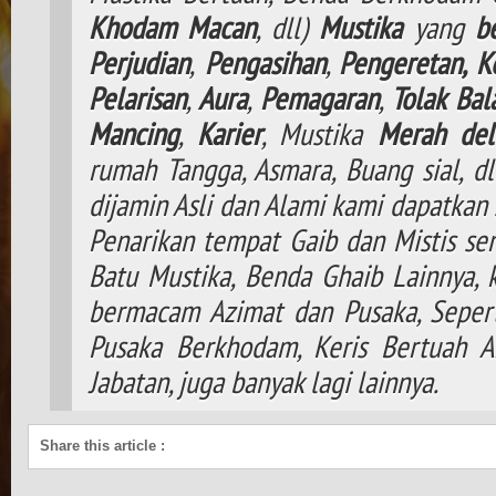
Khodam
Macan
, dll)
Mustika
yang
b
Perjudian
,
Pengasihan
,
Pengeretan,
K
Pelarisan
,
Aura
,
Pemagaran
,
Tolak
Bal
Mancing
,
Karier
, Mustika
Merah del
rumah Tangga, Asmara, Buang sial, d
dijamin Asli dan Alami kami dapatkan 
Penarikan tempat Gaib dan Mistis ser
Batu Mustika, Benda Ghaib Lainnya,
bermacam Azimat dan Pusaka, Seperti
Pusaka Berkhodam, Keris Bertuah A
Jabatan, juga banyak lagi lainnya.
Share this article
: