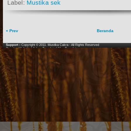
Label:
Mustika sek
« Prev
Beranda
Support :
Copyright © 2011.
Mustika Cakra
- All Rights Reserved
Creating Website
|
Johny Template
|
Mas Template