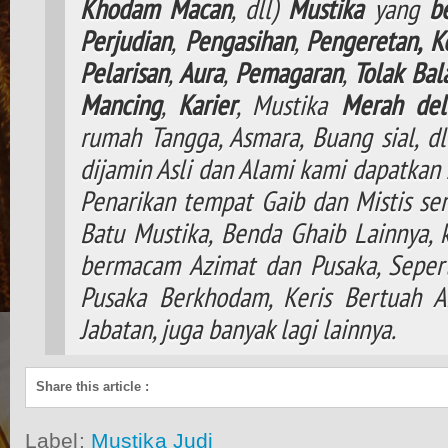
Khodam
Macan
, dll)
Mustika
yang
b
Perjudian
,
Pengasihan
,
Pengeretan,
K
Pelarisan
,
Aura
,
Pemagaran
,
Tolak
Bal
Mancing
,
Karier
, Mustika
Merah del
rumah Tangga, Asmara, Buang sial, d
dijamin Asli dan Alami kami dapatkan 
Penarikan tempat Gaib dan Mistis ser
Batu Mustika, Benda Ghaib Lainnya,
bermacam Azimat dan Pusaka, Seperti
Pusaka Berkhodam, Keris Bertuah A
Jabatan, juga banyak lagi lainnya.
Share this article
:
Label:
Mustika Judi