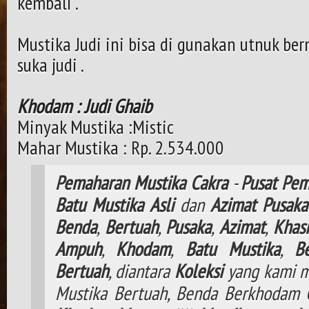
kembali .
Mustika Judi ini bisa di gunakan utnuk be
suka judi .
Khodam : Judi Ghaib
Minyak Mustika :Mistic
Mahar Mustika : Rp. 2.534.000
Pemaharan
Mustika
Cakra
-
Pusat
Pem
Batu
Mustika
Asli
dan
Azimat
Pusaka
Benda
,
Bertuah
,
Pusaka
,
Azimat
,
Khasi
Ampuh
,
Khodam
,
Batu Mustika
,
B
Bertuah
, diantara
Koleksi
yang kami m
Mustika Bertuah, Benda Berkhodam