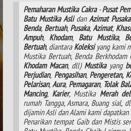
Pemaharan
Mustika
Cakra
-
Pusat
Pem
Batu
Mustika
Asli
dan
Azimat
Pusaka
Benda
,
Bertuah
,
Pusaka
,
Azimat
,
Khasi
Ampuh
,
Khodam
,
Batu Mustika
,
B
Bertuah
, diantara
Koleksi
yang kami m
Mustika Bertuah, Benda Berkhodam
Khodam
Macan
, dll)
Mustika
yang
b
Perjudian
,
Pengasihan
,
Pengeretan,
K
Pelarisan
,
Aura
,
Pemagaran
,
Tolak
Bal
Mancing
,
Karier
, Mustika
Merah del
rumah Tangga, Asmara, Buang sial, d
dijamin Asli dan Alami kami dapatkan 
Penarikan tempat Gaib dan Mistis ser