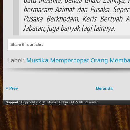
Batu Mustika, Benda Ghaib Lainnya,
bermacam Azimat dan Pusaka, Seperti
Pusaka Berkhodam, Keris Bertuah A
Jabatan, juga banyak lagi lainnya.
Share this article
:
Label:
Mustika Mempercepat Orang Memba
« Prev
Beranda
Support :
Copyright © 2011.
Mustika Cakra
- All Rights Reserved
Creating Website
|
Johny Template
|
Mas Template