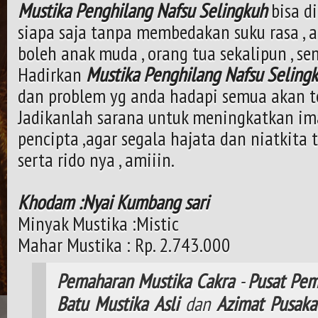
Mustika Penghilang Nafsu Selingkuh
bisa d
siapa saja tanpa membedakan suku rasa , 
boleh anak muda , orang tua sekalipun , 
Hadirkan
Mustika Penghilang Nafsu Seling
dan problem yg anda hadapi semua akan te
Jadikanlah sarana untuk meningkatkan i
pencipta ,agar segala hajata dan niatkita t
serta rido nya , amiiin.
Khodam :Nyai Kumbang sari
Minyak Mustika :Mistic
Mahar Mustika : Rp. 2.743.000
Pemaharan
Mustika
Cakra
-
Pusat
Pem
Batu
Mustika
Asli
dan
Azimat
Pusaka