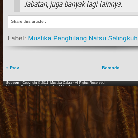
Jabatan, juga banyak lagi lainnya.
Share this article
:
Label:
Mustika Penghilang Nafsu Selingkuh
« Prev
Beranda
Support :
Copyright © 2011.
Mustika Cakra
- All Rights Reserved
Creating Website
|
Johny Template
|
Mas Template