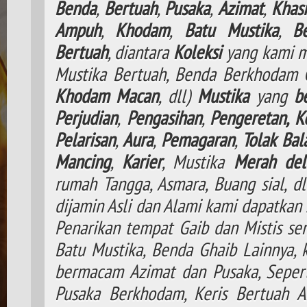
Benda
,
Bertuah
,
Pusaka
,
Azimat
,
Khasi
Ampuh
,
Khodam
,
Batu Mustika
,
B
Bertuah
, diantara
Koleksi
yang kami m
Mustika Bertuah, Benda Berkhodam
Khodam
Macan
, dll)
Mustika
yang
b
Perjudian
,
Pengasihan
,
Pengeretan,
K
Pelarisan
,
Aura
,
Pemagaran
,
Tolak
Bal
Mancing
,
Karier
, Mustika
Merah del
rumah Tangga, Asmara, Buang sial, d
dijamin Asli dan Alami kami dapatkan 
Penarikan tempat Gaib dan Mistis ser
Batu Mustika, Benda Ghaib Lainnya,
bermacam Azimat dan Pusaka, Seperti
Pusaka Berkhodam, Keris Bertuah A