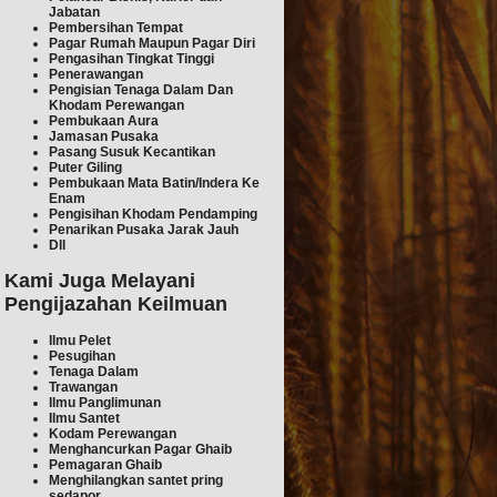
Jabatan
Pembersihan Tempat
Pagar Rumah Maupun Pagar Diri
Pengasihan Tingkat Tinggi
Penerawangan
Pengisian Tenaga Dalam Dan
Khodam Perewangan
Pembukaan Aura
Jamasan Pusaka
Pasang Susuk Kecantikan
Puter Giling
Pembukaan Mata Batin/Indera Ke
Enam
Pengisihan Khodam Pendamping
Penarikan Pusaka Jarak Jauh
Dll
Kami Juga Melayani
Pengijazahan Keilmuan
Ilmu Pelet
Pesugihan
Tenaga Dalam
Trawangan
Ilmu Pan
glimunan
Ilmu Sant
et
Kodam Perewangan
Menghancurkan Pagar Ghaib
Pemagaran Gh
aib
Menghilangkan san
tet pring
sedapor