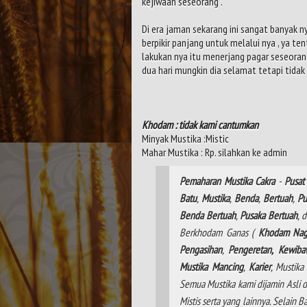
kejiwaan seseorang .
Di era jaman sekarang ini sangat banyak n
berpikir panjang untuk melalui nya , ya ten
lakukan nya itu menerjang pagar seseorang 
dua hari mungkin dia selamat tetapi tidak
Khodam : tidak kami cantumkan
Minyak Mustika :Mistic
Mahar Mustika : Rp. silahkan ke admin
Pemaharan
Mustika
Cakra
-
Pusat
Batu
,
Mustika
,
Benda
,
Bertuah
,
Pu
Benda Bertuah
,
Pusaka Bertuah
, 
Berkhodam Ganas (
Khodam
Na
Pengasihan
,
Pengeretan,
Kewiba
Mustika
Mancing
,
Karier
, Mustik
Semua Mustika kami dijamin Asli d
Mistis serta yang lainnya. Selain