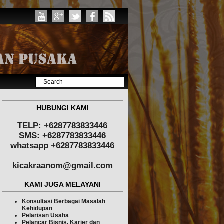
HUBUNGI KAMI
TELP: +6287783833446
SMS: +6287783833446
whatsapp +6287783833446
kicakraanom@gmail.com
KAMI JUGA MELAYANI
Konsultasi Berbagai Masalah
Kehidupan
Pelarisan Usaha
Pelancar Bisnis, Karier dan