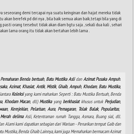
ya seseorang demi tercapai nya suatu keinginan dan hajat mereka tidak
tu akan berefek pd diri nya , bila baik semua akan baik,tetapi bila yang di
pasti orang tersebut tidak akan diam bgtu saja , sekali dua kali , sehari
 akan lama orang itu tidak akan bertahan lebih lama .
Pemaharan
Benda
bertuah
,
Batu
Mustika
Asli
dan
Azimat
Pusaka
Ampuh
.
saka
,
Azimat
,
Khasiat
,
Antik
,
Mistik
,
Ghaib
,
Ampuh
,
Khodam
,
Batu Mustika
,
diantara
Koleksi
yang kami maharkan Seperti : Batu Mustika Bertuah, Benda
ga
,
Khodam
Macan
, dll)
Mustika
yang
berkhasiat
khusus untuk
Perjudian
,
waan
,
Kerejekian
,
Pelarisan
,
Aura
,
Pemagaran
,
Tolak
Balak
,
Popularitas
,
a
Merah delima
Asli, Ketentraman rumah Tangga, Asmara, Buang sial, dll.
an Alami kami dapatkan sebagian dari Warisan - Penarikan tempat Gaib dan
 Batu Mustika, Benda Ghaib Lainnya, kami juga Memaharkan bermacam Azimat