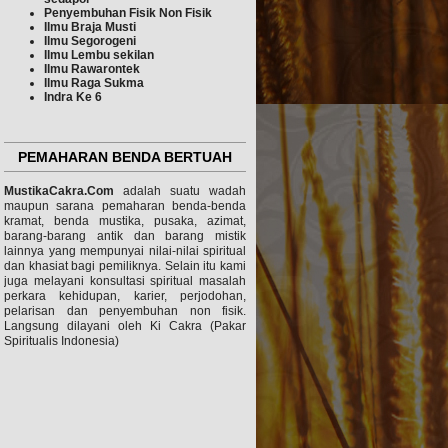
Penyembuhan Fisik Non
Fisik
Ilmu Braja Musti
Ilmu Segorogeni
Ilmu Lembu sekilan
Ilmu
Rawarontek
Ilmu Raga Sukma
Indra Ke 6
PEMAHARAN BENDA BERTUAH
MustikaCakra.Com
adalah suatu wadah
maupun sarana pemaharan benda-benda
kramat, benda mustika, pusaka, azimat,
barang-barang antik dan barang mistik
lainnya yang mempunyai nilai-nilai spiritual
dan khasiat bagi pemiliknya. Selain itu kami
juga melayani konsultasi spiritual masalah
perkara kehidupan, karier, perjodohan,
pelarisan dan penyembuhan non fisik.
Langsung dilayani oleh Ki Cakra (Pakar
Spiritualis Indonesia)