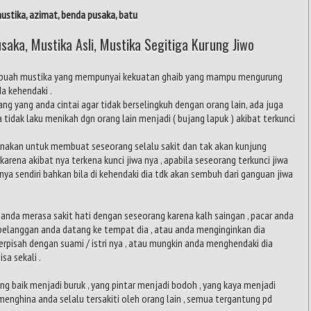
ustika, azimat, benda pusaka, batu
saka, Mustika Asli, Mustika Segitiga Kurung Jiwo
buah mustika yang mempunyai kekuatan ghaib yang mampu mengurung
a kehendaki .
g yang anda cintai agar tidak berselingkuh dengan orang lain, ada juga
 tidak laku menikah dgn orang lain menjadi ( bujang lapuk ) akibat terkunci
gunakan untuk membuat seseorang selalu sakit dan tak akan kunjung
karena akibat nya terkena kunci jiwa nya , apabila seseorang terkunci jiwa
 nya sendiri bahkan bila di kehendaki dia tdk akan sembuh dari ganguan jiwa
nda merasa sakit hati dengan seseorang karena kalh saingan , pacar anda
g pelanggan anda datang ke tempat dia , atau anda menginginkan dia
berpisah dengan suami / istri nya , atau mungkin anda menghendaki dia
sa sekali .
 baik menjadi buruk , yang pintar menjadi bodoh , yang kaya menjadi
 menghina anda selalu tersakiti oleh orang lain , semua tergantung pd