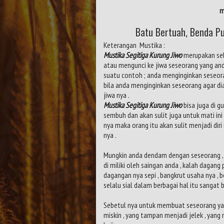
m
Batu Bertuah, Benda Pu
Keterangan Mustika :
Mustika Segitiga Kurung Jiwo
merupakan se
atau mengunci ke jiwa seseorang yang and
suatu contoh ; anda menginginkan seseoran
bila anda menginginkan seseorang agar dia
jiwa nya .
Mustika Segitiga Kurung Jiwo
bisa juga di 
sembuh dan akan sulit juga untuk mati ini 
nya maka orang itu akan sulit menjadi diri
nya .
Mungkin anda dendam dengan seseorang , a
di miliki oleh saingan anda , kalah dagan
dagangan nya sepi , bangkrut usaha nya , 
selalu sial dalam berbagai hal itu sangat bi
Sebetul nya untuk membuat seseorang yang
miskin , yang tampan menjadi jelek , yang