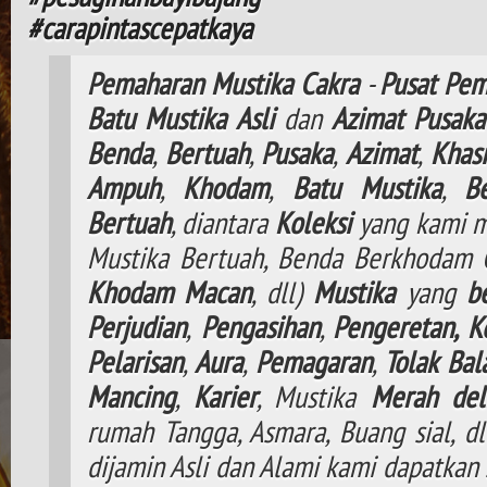
#carapintascepatkaya
Pemaharan
Mustika
Cakra
-
Pusat
Pem
Batu
Mustika
Asli
dan
Azimat
Pusaka
Benda
,
Bertuah
,
Pusaka
,
Azimat
,
Khasi
Ampuh
,
Khodam
,
Batu Mustika
,
B
Bertuah
, diantara
Koleksi
yang kami m
Mustika Bertuah, Benda Berkhodam
Khodam
Macan
, dll)
Mustika
yang
b
Perjudian
,
Pengasihan
,
Pengeretan,
K
Pelarisan
,
Aura
,
Pemagaran
,
Tolak
Bal
Mancing
,
Karier
, Mustika
Merah del
rumah Tangga, Asmara, Buang sial, d
dijamin Asli dan Alami kami dapatkan 