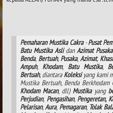
Pemaharan
Mustika
Cakra
-
Pusat
Pem
Batu
Mustika
Asli
dan
Azimat
Pusaka
Benda
,
Bertuah
,
Pusaka
,
Azimat
,
Khasi
Ampuh
,
Khodam
,
Batu Mustika
,
B
Bertuah
, diantara
Koleksi
yang kami m
Mustika Bertuah, Benda Berkhodam
Khodam
Macan
, dll)
Mustika
yang
b
Perjudian
,
Pengasihan
,
Pengeretan,
K
Pelarisan
,
Aura
,
Pemagaran
,
Tolak
Bal