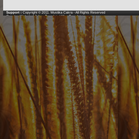
Support :
Copyright © 2011.
Mustika Cakra
- All Rights Reserved
Creating Website
|
Johny Template
|
Mas Template