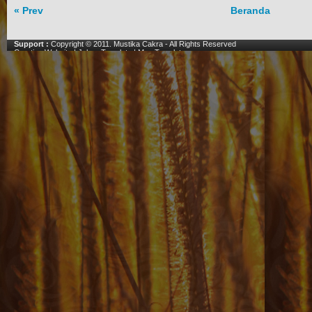
« Prev
Beranda
Support :
Copyright © 2011.
Mustika Cakra
- All Rights Reserved
Creating Website
|
Johny Template
|
Mas Template