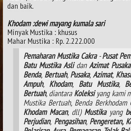
dan baik.
Khodam :dewi mayang kumala sari
Minyak Mustika : khusus
Mahar Mustika : Rp. 2.222.000
Pemaharan
Mustika
Cakra
-
Pusat
Pem
Batu
Mustika
Asli
dan
Azimat
Pusaka
Benda
,
Bertuah
,
Pusaka
,
Azimat
,
Khasi
Ampuh
,
Khodam
,
Batu Mustika
,
B
Bertuah
, diantara
Koleksi
yang kami m
Mustika Bertuah, Benda Berkhodam
Khodam
Macan
, dll)
Mustika
yang
b
Perjudian
,
Pengasihan
,
Pengeretan,
K
Pelarisan
,
Aura
,
Pemagaran
,
Tolak
Bal